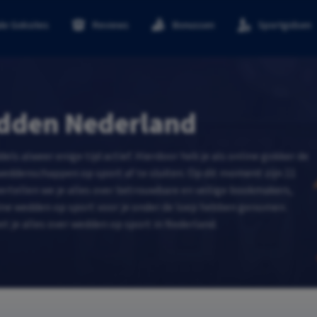
le Goksites
Reviews
Bonussen
Sportgidsen
edden Nederland
ls alweer enige tijd actief. Hierdoor heb je als online gokker de
eddenschappen op sport af te sluiten. Op dit moment zijn 11
ertellen we je alles over betrouwbare en veilige bookmakers,
nline wedden op sport voor je onder de loep hebben genomen.
t je alles over wedden op sport in Nederland.