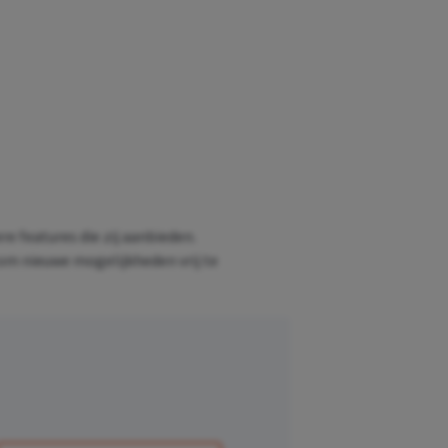
e features die zij aanbieden.
om nieuwe mogelijkheden vrij te