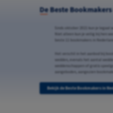
De Beste Bookmakers 
Sinds oktober 2021 kun je legaal
Niet alleen kun je veilig bij hen
beste 11 bookmakers in Nederland
Het verschil in het aanbod bij boo
wedden, evenals het aantal wedd
weddenschappen of gratis speelge
aangeboden, aangezien bookmakers
Bekijk de Beste Bookmakers in Ne