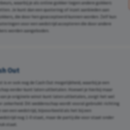
beurs, waarbij je als online gokker tegen andere gokkers
etten. Je kunt dan een quotering of inzet aanbieden aan
okkers, die door hen geaccepteerd kunnen worden. Zelf kun
uoteringen voor een wedstrijd accepteren die door andere
ers worden aangeboden.
sh Out
t is er ook nog de Cash Out mogelijkheid, waarbij je een
hap eerder kunt laten uitbetalen. Hoewel je hierbij maar
van je originele winst kunt laten uitbetalen, zorgt het wel
r zekerheid. Dit weddenschap wordt vooral gebruikt richting
 van een wedstrijd, bijvoorbeeld als het bij een
dstrijd nog 1-0 staat, maar de partij die voor staat onder
uk staat.