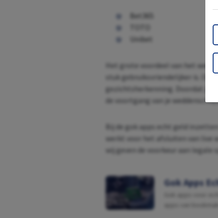
Bet365
TOTO
Unibet
Het grote voordeel van het wedden
stuk gebruiksvriendelijker is. Ook
gezichtsherkenning. Doordat je o
de voortgang van je weddenschapp
Bij de gok apps echt geld inzette
werkt voor het afsluiten van live
wij geven de voorkeur aan legale
Gok Apps Ec
Gok apps voor ech
apps van bookmake
gok-apps!