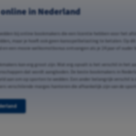
online in Nederland
 wedden bij online bookmakers die een licentie hebben voor het a
 wedden, maar je hoeft ook geen kansspelbelasting te betalen. Op d
 en een mooie welkomstbonus ontvangen als je 24 jaar of ouder 
kmakers kan erg groot zijn. Wat erg opvalt is het verschil in het 
enschappen dat wordt aangboden. De beste bookmakers in Nederla
ld aan om op sporten te wedden. Een ander belangrijk verschil is
 verschilende marges hanteren die afhankelijk zijn van de sport
derland