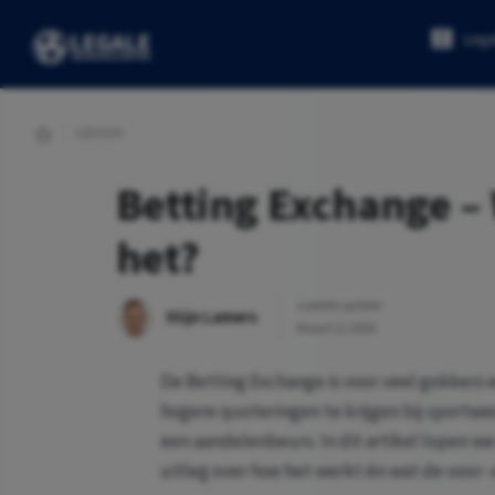
Lega
GIDSEN
Betting Exchange – 
het?
Laatste update
Stijn Lamers
Maart 11 2026
De Betting Exchange is voor veel gokkers
hogere quoteringen te krijgen bij sportwe
een aandelenbeurs. In dit artikel lopen 
uitleg over hoe het werkt én wat de voor- 