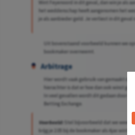
Wint Feyenoord in dit geval, dan win je als 
het weddenschap heeft aangenomen het wedde
je als aanbieder geld. Je verliest in dit geval
Uit bovenstaand voorbeeld kunnen we opmak
bookmaker overneemt.
Arbitrage
Hier wordt vaak gebruik van gemaakt door 
hierachter is dat er hoe dan ook winst g
In veel gevallen wordt dit gedaan door in
Betting Exchange.
Voorbeeld:
Stel bijvoorbeeld dat we weer de
krijg je 2.05 bij de bookmaker als Ajax wint. J