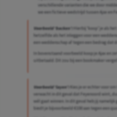
verschillende varianten die we door midd
we een fictieve wedstrijd tussen Ajax en Fe
Voorbeeld ‘backen’:
Hierbij ‘koop’ je als he
hetzelfde als het inleggen voor een weddens
een weddenschap af tegen een bedrag dat d
In bovenstaand voorbeeld koop je Ajax en zet j
uitbetaald. Dit zou bij een bookmaker vergeli
Voorbeeld ‘layen’:
Kies je er echter voor om 
verwacht in dit geval dat Feyenoord wint, d
wél gaat winnen. In dit geval heb jij namelijk 
biedt je bijvoorbeeld €100 aan tegen een quo