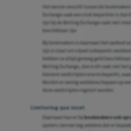
Het eerste verschil tussen de bookmakers
Exchange vaak een stuk beperkter is dan 
zijn bij de Betting Exchange vaak niet int
beschikbaar zijn.
Bij bookmakers is daarnaast het aanbod 
zijn in staat om vrijwel onbeperkt wedde
hebben ze altijd genoeg geld beschikbaar 
Betting Exchange, dan is dit vaak niet het 
kleinere wedstrijden enorm beperkt, waar
Worden er weinig weddenschappen op een 
deze wedstrijden ingezet worden.
Limitering qua inzet
Daarnaast kan er bij
bookmakers ook sprak
spelers zien we nog weleens dat er bepa