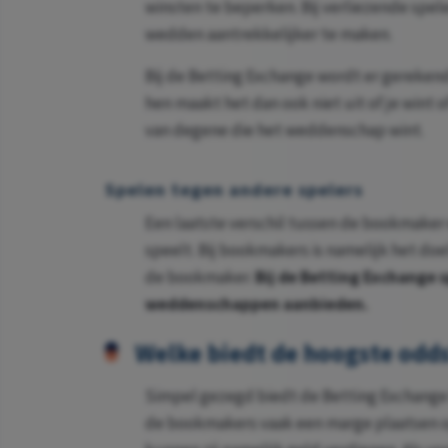
winsten te beperken. Bij verliezende spele
wedden aantrekkelijker te maken.
Bij de Betting Exchange wordt er gerekend
hen maakt het dan ook niet uit of je wint o
van degene die het weddenschap wint.
Spelen tegen andere spelers
Een laatste verschil tussen de bookmaker 
speelt. Bij bookmakers is namelijk het do
de bookmaker.
Bij de Betting Exchange s
weddenschappen aanbieden.
Welke biedt de hoogste odd
Simpel gezegd biedt de Betting Exchange
de bookmakers vaak een marge plaatsen o