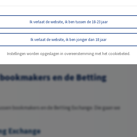
t feit dat Ajax níet wint. De quotering bij de Betting
Ik verlaat de website, ik ben tussen de 18-23 jaar
t Ajax niet, dan krijg je hiervoor €214. In beide gevallen kom
e €5 bij de bookmaker. Wint Ajax niet, dan krijg je €14. Let er
Ik verlaat de website, ik ben jonger dan 18 jaar
Uiteindelijk hou je dan alsnog €7 over.
Instellingen worden opgeslagen in overeenstemming met het cookiebeleid.
n bookmakers en de Betting
n tussen bookmakers en de Betting Exchange. Die gaan we
ing Exchange