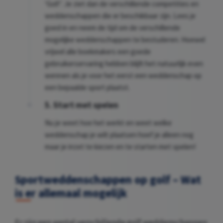
‘Golf’. Je ziet dan de verschillende competities en
weddenschappen die er beschikbaar zijn. Lees je
goed in en neem de tijd om de verschillende
mogelijke weddenschappen te bestuderen. Hoewel
vrijwel alle boekmakers een goede
gebruikerservaring hebben blijft het natuurlijk even
wennen als je voor het eerst een weddenschap op
een bepaalde sport plaatst.
5. Start met spelen
Nu je weet hoe het werkt en weet welke
weddenschap je wilt plaatsen hoef je alleen nog
maar je inzet te kiezen en te starten met spelen!
Sportweddenschappen op golf – Wat
is er allemaal mogelijk
Er zijn een aantal verschillende golf weddenschappen