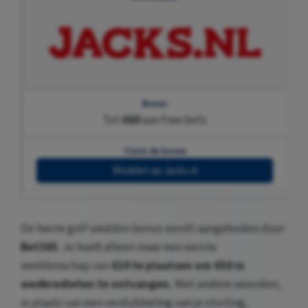
Tot
€60
aan free bets
Wedden op Jacks.nl
De beste golf wedden bonus wordt aangeboden door
Bet365
. Je hoeft alleen maar een eerste
weddenschap van
€10 te plaatsen om €50 in
wedkredieten te ontvangen.
Met andere woorden,
in plaats van een verdubbeling van je storting,