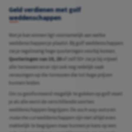
Geld verdienen met golf
weddenschappen
Wat je kan winnen ligt voornamelijk aan welke
weddenschappen je plaatst. Bij golf weddenschappen
zie je regelmatig hoge quoteringen voorbij komen.
Quoteringen van 10, 20
of zelf 50+ zie je bij vrijwel
alle tornooien en er zijn ook nog redelijk vaak
verassingen op die tornooien die tot hoge prijzen
kunnen leiden.
Om zo geïnformeerd mogelijk te gokken op golf moet
je als alle eerst de verschillende soorten
weddenschappen begrijpen. De
each-way-extra
en
make the cut
weddenschappen zijn niet altijd even
makkelijk te begrijpen maar kunnen je kans op een