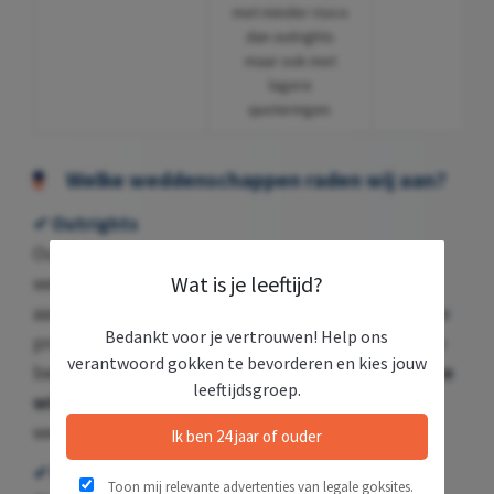
met minder risico
dan outrights
maar ook met
lagere
quoteringen.
Welke weddenschappen raden wij aan?
✔ Outrights
Outrights zijn zo’n beetje de standaard
Wat is je leeftijd?
weddenschappen op de Nederlandse markt als het
aankomt op golf. Deze weddenschap wordt door alle
Bedankt voor je vertrouwen! Help ons
providers wel aangeboden en het is erg makkelijk te
verantwoord gokken te bevorderen en kies jouw
begrijpen. Je zet in op een
speler om het tornooi te
leeftijdsgroep.
winnen
. Als ze inderdaad winnen dan heb je de
weddenschap gewonnen.
Ik ben 24 jaar of ouder
✔ Make the cut
Toon mij relevante advertenties van legale goksites.