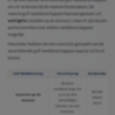
om uit te kiezen bij de meeste bookmakers. De
meeste golf weddenschappen bestaan gewoon uit
outrights
(wedden op de winnaar)
, maar er zijn bij een
aantal providers ook andere weddenschappen
mogelijk.
Hieronder hebben we een overzicht gemaakt van de
verschillende golf weddenschappen waar je uit kunt
kiezen.
Golf Weddenschap
Omschrijving
Bookmaker
Bij deze
weddenschap zet
Bet365
Inzetten op de
je in op de4
Unibet
winnaar
uiteindelijke
Jack’s
winnaar van een
toernooi.