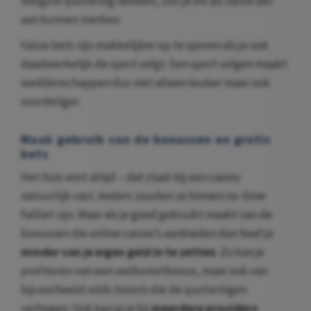
hoogste quotering hebben, zou je dit als value bet
aan kunnen merken.
Value bets zijn makkelijker op te sporen als je ook
daadwerkelijk de sport volgt. Een sport volgen maakt
weddenschappen dus niet alleen leuker maar ook
voordeliger.
Maak gebruik van de bonussen en gratis
bets
Het huis wint altijd – dat staat bij een casino
natuurlijk vast. Anders zouden ze binnen no-time
failliet zijn. Maar als je goed gebruikt maakt van de
bonussen die online casino’s aanbieden dan hoef je
minder van je eigen geld in te zetten
. Zo kan je
profiteren van een welkomstbonus, maar ook van
bijvoorbeeld odds boosts die de quoteringen
verhogen. Ook kan je je bij
meerdere providers