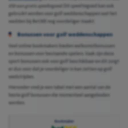
€‎50 aan gratis speeltegoed
. Dit speeltegoed kan ook
gebruikt worden voor golf weddenschappen wat het
wedden bij Bet365 nog voordeliger maakt.
Bonussen voor golf weddenschappen
Veel online bookmakers bieden welkomstbonussen
en bonussen voor bestaande spelers. Vaak zijn deze
sport bonussen ook voor golf beschikbaar en dit zorgt
er dus voor dat je voordeliger in kan zetten op golf
wedstrijden.
Hieronder vind je een tabel met een aantal van de
beste golf bonussen die momenteel aangeboden
worden.