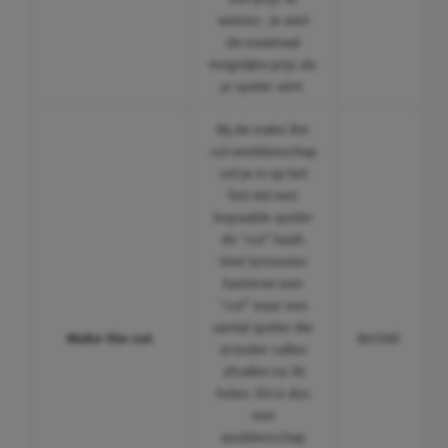
winnen. Je wint
de maximaal
mogelijke prijs als
je speler wint.
Bij de make the
cut weddenschap
zet je in op het
feit dat een
bepaalde speler
de “cut” haalt.
Veel tornooien
hanteren een
“cut” waar een
aantal speler die
Make the cut
Bet365
eronder vallen
afvallen na 36
holes. Dit is dus
een
weddenschap