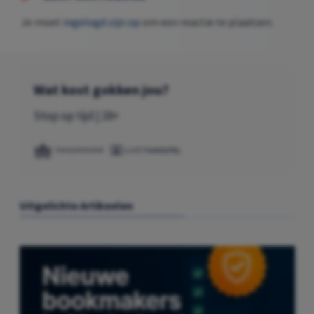
Je moet
ingelogd zijn op
om een reactie te plaatsen.
Wat kost gokken jou?
Stop op tijd | 18+
Uitgelichte Artikeelen