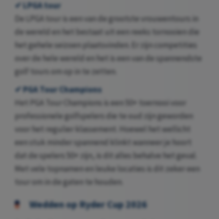
✔ LPGA tour
De LPGA tour is een van de grootste vrouwentours in
de wereld en het bestaat uit een reeks tornooien die
het gehele seizoen plaatsvinden. Er zijn competities
over de hele wereld en het is een van de spannendste
golf tours om op in te zetten.
✔ PGA Tour Champions
Het PGA Tour Champions is een 50+ toernooi voor
professionele golfspelers die te oud zijn geworden
voor het regulier klassement. Hoewel het wellicht
een stuk minder spannend klinkt wanneer je hoort
dat de spelers 50+ zijn, is dit alles behalve het geval.
Met vele topnamen en leuke locaties is dit zeker een
tour om in de gaten te houden.
Wedden op Ryder Cup 2026