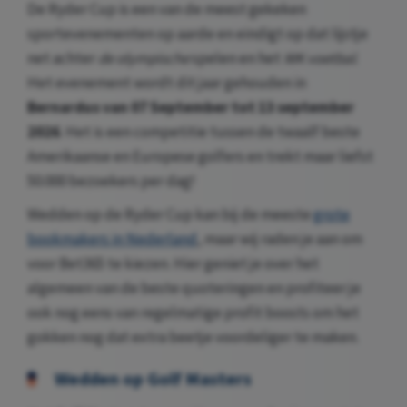
De Ryder Cup is een van de meest gekeken
sportevenementen op aarde en eindigt op dat lijstje
net achter
de olympische
spelen en het
WK voetbal
.
Het evenement wordt dit jaar gehouden in
Bernardus van 07 September tot 13 september
2026
. Het is een competitie tussen de twaalf beste
Amerikaanse en Europese golfers en trekt maar liefst
50.000 bezoekers per dag!
Wedden op de Ryder Cup kan bij de meeste
grote
bookmakers in Nederland
, maar wij raden je aan om
voor Bet365 te kiezen. Hier geniet je over het
algemeen van de beste quoteringen en profiteer je
ook nog eens van regelmatige profit boosts om het
gokken nog dat extra beetje voordeliger te maken.
Wedden op Golf Masters