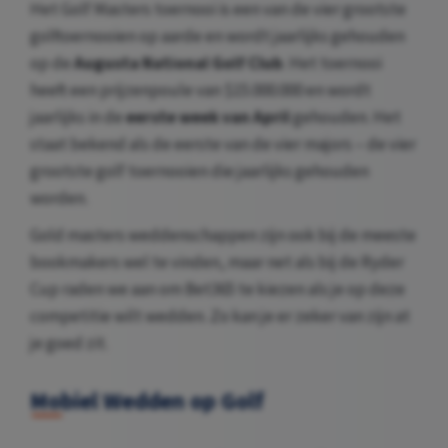
Het Golf Masters toernooi is een van de vier grootste
golftoernooien op aarde en wordt jaarlijks gehouden
op de
Augusta National Golf Club
. Het toernooi
heeft een prijzenpoule van $15.000.000 en wordt
jaarlijks in de
eerste week van April
gehouden. Het
staat bekend als de eerste van de vier majors – de vier
grootste golf toernooien die jaarlijks gehouden
worden.
Gold masters weddenschappen zijn ook bij de meeste
bookmakers wel te vinden, maar net als bij de Ryder
Cup raden we aan om Bet365 te kiezen als je op deze
competitie wilt wedden. Zo kan je er zeker van zijn at
je goed zit.
Mobiel Wedden op Golf