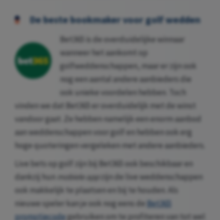
De beste bookmaker voor golf wedden
Bet365 is de overduidelijke winnaar
wanneer het aankomt op
golfweddenschappen, maar er zijn ook
nog een aantal andere aanbieders die
ook unieke voordelen hebben. Toch
vinden we dat Bet365 er overduidelijk met de winst
vandoor gaat. Ze hebben namelijk een enorm aanbod
aan weddenschappen voor golf en hebben ook erg
hoge quoteringen vergeleken met andere aanbieders.
Live bets op golf zijn bij Bet365 ook beschikbaar en
dankzij hun
mobiele app
zijn de live weddenschappen
ook makkelijk te plaatsen en bij te houden. Als
nieuwe speler kan je ook nog eens de
Bet365
promotiecode
gebruiken om te profiteren van tot wel