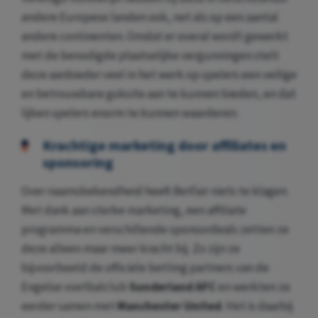
andere Europese landen ook, net als op een aantal
andere continenten. Omdat er overal wordt gewerkt
met de benodigde plaatselijke vergunningen stelt
deze aanbieder veel in het werk op spelers een veilige
en betrouwbare goksite aan te kunnen bieden, en dat
lijken spelers enorm te kunnen waarderen.
Krachtige marketing door affiliates en
sponsoring
Over naamsbekendheid heeft Betfair niets te klagen.
Met dank aan sterke marketing, een affiliate
programma en verschillende sponsordeals zetten ze
deze alleen maar meer kracht bij. Zo zijn ze
bijvoorbeeld de officiële betting partners van de
Engelse voetbalclub
Sunderland AFC
en werkten ze
eerder samen met
Manchester United
. Het is daarbij