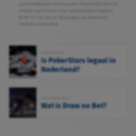
spelontwikkelaars en bonussen. Maar ik heb ook veel
artikelen geschreven over sportweddenschappen.
Ikzelf zet van tijd tot tijd graag in op sporten als
voetbal en basketbal.
VORIGE POST
Is PokerStars legaal in
Nederland?
VOLGENDE POST
Wat is Draw no Bet?