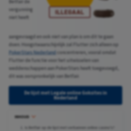
Betfair de
vergunning
niet heeft
aangevraagd en ook niet van plan is om dit te gaan
doen. Hoogstwaarschijnlijk zal Flutter zich alleen op
PokerStars Nederland
concentreren, vooral omdat
Flutter de functie voor het uitwisselen van
weddenschappen aan PokerStars heeft toegevoegd,
dit was oorspronkelijk van Betfair.
De lijst met Legale online Goksites in
Nederland
INHOUD
Is Betfair op de lijst met verbannen online casino’s?