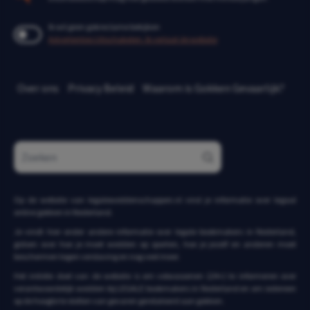
Ik wil geen gokreclame bekijken
Advertenties Uitschakelen. Ik verlaat de website
Over ons
Privacy Beleid
Waarom is Gokken Gevaarlijk?
Op de website van legaleweddenschappen.nl vind je informatie over legaal
online gokken in Nederland.
Je vindt hier onder andere informatie over legale bookmakers in Nederland,
gidsen over hoe je moet wedden op sporten, hoe je jezelf en anderen moet
beschermen tegen verslaving en nog veel meer.
Het initiële doel van de website is om volwassenen (24+) te informeren over
verantwoordelijk wedden bij LEGALE bookmakers in Nederland en om iedereen
op de hoogte te stellen van gevaren gerelateerd aan gokken.