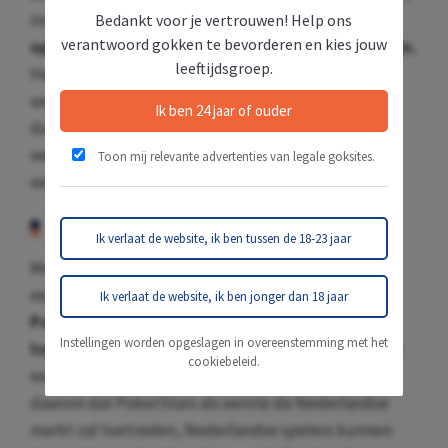
moment niet in Nederland.
In plaats van inzetten
Bedankt voor je vertrouwen! Help ons
verantwoord gokken te bevorderen en kies jouw
op sportwedstrijden wed je tegen andere mensen.
leeftijdsgroep.
Het is een soort marktplaats waar je nieuwe
weddenschappen aangaat. Andere gokkers kunnen
Ik ben 24 jaar of ouder
dan jouw weddenschap aannemen. Je kan zelf een
weddenschap plaatsen (backing) of een
Toon mij relevante advertenties van legale goksites.
weddenschap aannemen (laying).
Betting Exchange
Ik verlaat de website, ik ben tussen de 18-23 jaar
Met behulp van de
Betting Exchange is Betfair
in
eerste instantie vooral populair geworden.
Ik verlaat de website, ik ben jonger dan 18 jaar
PokerStars heeft nu de Betting Exchange
Instellingen worden opgeslagen in overeenstemming met het
toegevoegd.
Betfair is niet meer de enige partij die
cookiebeleid.
een Betting Exchange aanbiedt. We verwachten
daarom dat PokerStars als eerste de Nederlandse
markt zal toetreden, Nederlandse spelers kunnen