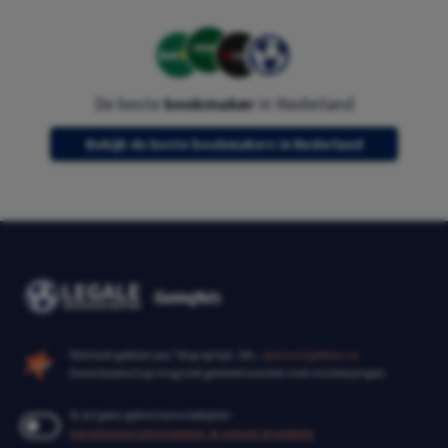
De beste
bookmaker
in Nederland
Bekijk de beste bookmakers in Nederland
Wat kost gokken jou? Stop op tijd. 18+,
openovergokken.nl.
Deze boodschap mag niet gedeeld worden met minderjarigen.
Ik wil geen gokreclame bekijken
Advertenties Uitschakelen. Ik verlaat de website