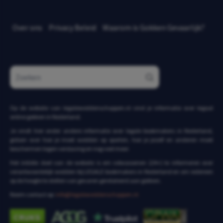
Over ons
Privacy Beleid
Waarom is Gokken Gevaarlijk?
Op de website van legaleweddenschappen.nl vind je informatie over legaal
online gokken in Nederland.
Je vindt hier onder andere informatie over legale bookmakers in Nederland,
gidsen over hoe je moet wedden op sporten, hoe je jezelf en anderen moet
beschermen tegen verslaving en nog veel meer.
Het initiële doel van de website is om volwassenen (24+) te informeren over
verantwoordelijk wedden bij LEGALE bookmakers in Nederland en om iedereen
op de hoogte te stellen van gevaren gerelateerd aan gokken.
Neem contact op:
info@legaleweddenschappen.nl