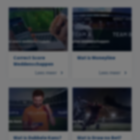
Correct Score
Wat is Moneyline
Weddenschappen
Lees meer
Lees meer
Wat is Dubbele Kans?
Wat is Draw no Bet?