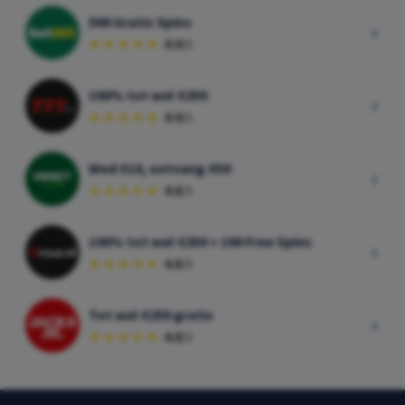
500 Gratis Spins
4.9
/5
100% tot wel €250
4.9
/5
Wed €10, ontvang €50
4.8
/5
100% tot wel €250 + 100 Free Spins
4.8
/5
Tot wel €250 gratis
4.8
/5