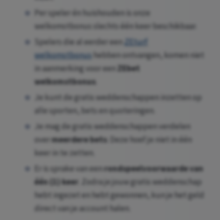
Per speler én huishouden is onze
welkomstbonus slechts één keer beschikbaar.
Spelers die al eerder een
ZEturf
welkomstbonus
hebben ontvangen, komen niet
in aanmerking voor een
ZEbet
welkomstbonus
.
Je kunt de gratis weddenschappen inzetten op
alle sporten, bets en quoteringen.
Je mag de gratis weddenschappen verdelen
over
meerdere bets
. Deze hoef je niet in één
keer in te zetten.
Er is sprake van een
rondspeelvoorwaarde van
één (1) keer
. Zodra je jouw gratis weddenschap
hebt ingezet en hebt gewonnen, kun je het geld
direct van je account halen.