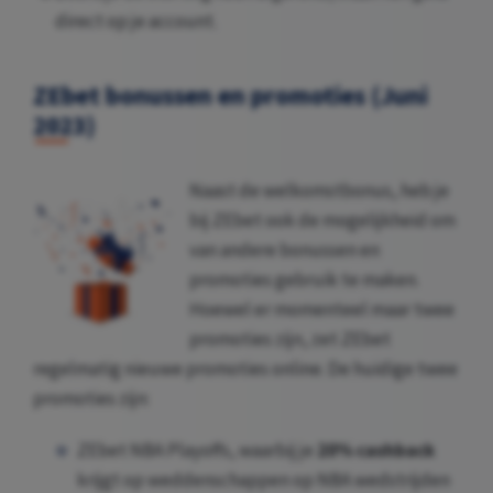
direct op je account.
ZEbet bonussen en promoties (Juni
2023)
Naast de welkomstbonus, heb je
bij ZEbet ook de mogelijkheid om
van andere bonussen en
promoties gebruik te maken.
Hoewel er momenteel maar twee
promoties zijn, zet ZEbet
regelmatig nieuwe promoties online. De huidige twee
promoties zijn:
ZEbet NBA Playoffs, waarbij je
20% cashback
krijgt op weddenschappen op NBA wedstrijden