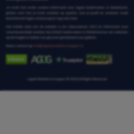
Je vindt hier onder andere informatie over legale bookmakers in Nederland,
gidsen over hoe je moet wedden op sporten, hoe je jezelf en anderen moet
beschermen tegen verslaving en nog veel meer.
Het initiële doel van de website is om volwassenen (24+) te informeren over
verantwoordelijk wedden bij LEGALE bookmakers in Nederland en om iedereen
op de hoogte te stellen van gevaren gerelateerd aan gokken.
Neem contact op:
info@legaleweddenschappen.nl
Legale Weddenschappen © 2026 | All Rights Reserved