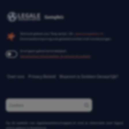
Wat kost gokken jou? Stop op tijd. 18+,
openovergokken.nl.
Deze boodschap mag niet gedeeld worden met minderjarigen.
Ik wil geen gokreclame bekijken
Advertenties Uitschakelen. Ik verlaat de website
Over ons
Privacy Beleid
Waarom is Gokken Gevaarlijk?
Op de website van legaleweddenschappen.nl vind je informatie over legaal
online gokken in Nederland.