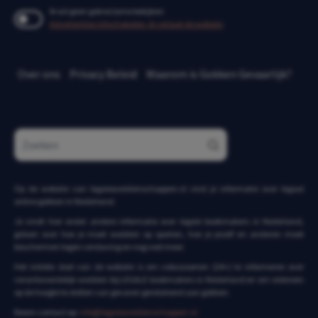
Ik wil geen gokreclame bekijken
Advertenties Uitschakelen. Ik verlaat de website
Over ons
Privacy Beleid
Waarom is Gokken Gevaarlijk?
Op de website van legaleweddenschappen.nl vind je informatie over legaal
online gokken in Nederland.
Je vindt hier onder andere informatie over legale bookmakers in Nederland,
gidsen over hoe je moet wedden op sporten, hoe je jezelf en anderen moet
beschermen tegen verslaving en nog veel meer.
Het initiële doel van de website is om volwassenen (24+) te informeren over
verantwoordelijk wedden bij LEGALE bookmakers in Nederland en om iedereen
op de hoogte te stellen van gevaren gerelateerd aan gokken.
Neem contact op:
info@legaleweddenschappen.nl