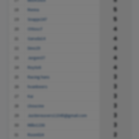
17
BEER2018
5
18
Renna
5
19
Snapje247
4
20
Ottoscf
4
21
Garuda14
4
22
Dino29
4
23
Jurgen37
4
24
Royto6
3
25
Racing hans
3
26
hvanbeers
3
27
Kai
3
28
Lhoucine
3
29
Justinreuvers12345@gmail.com
3
30
Millo1236
2
31
Roon024