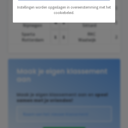
Almere City
Heracles
Instellingen worden opgeslagen in overeenstemming met het
0
2
1
FC
Almelo
cookiebeleid.
NEC
Fortuna
4
1
1
Nijmegen
Sittard
Sparta
RKC
1
1
2
Rotterdam
Waalwijk
Maak je eigen klassement
aan
Maak je eigen klassement aan en
speel
samen met je vrienden!