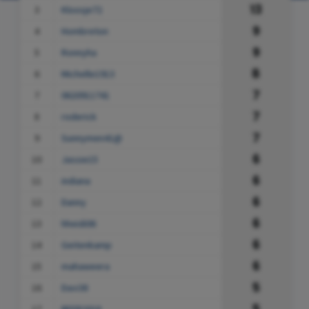
13
3
Kloosje72
9
4
Hombreton
9
5
Ronnyha
8
6
Michelle1913
7
7
0620911741
7
8
roderick
7
9
Sunnymen41@
6
10
Jassie15
6
11
indiana
6
12
Danny
6
13
hheidi06
6
14
Geitenkamp
6
15
mahaweera
5
16
Davi38
5