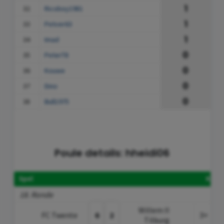
1
32
Ricoboy1981
1
33
Petver63
1
34
Imad
0
35
PeterT8
0
36
Kouwe
0
37
Dino
0
38
Bull1975
Poule details: hheidi06
Spel
Kies
18. Ronde
Willem II
FC Twente
6
2
3+
Tilburg