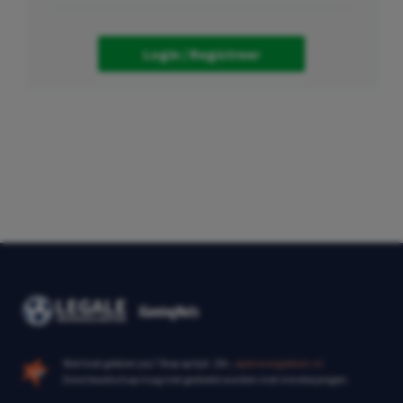
Login / Registreer
Wat kost gokken jou? Stop op tijd. 18+,
openovergokken.nl.
Deze boodschap mag niet gedeeld worden met minderjarigen.