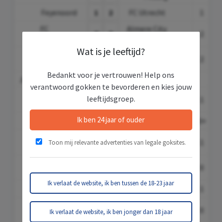
Feyenoord
1
2
FC Utrecht
1
3
FC
Almere City
0
0
2
Groningen
FC
Wat is je leeftijd?
SC
NAC Breda
2
4
2
Heerenveen
Bedankt voor je vertrouwen! Help ons
19. Ronde
verantwoord gokken te bevorderen en kies jouw
PSV
leeftijdsgroep.
PEC Zwolle
3
1
1
3
Eindhoven
Ik ben 24 jaar of ouder
FC Utrecht
0
0
AZ Alkmaar
3+
Willem II
1
1
Feyenoord
1
Toon mij relevante advertenties van legale goksites.
Tilburg
Go Ahead
FC
2
1
0
Eagles
Groningen
Ik verlaat de website, ik ben tussen de 18-23 jaar
NAC Breda
2
1
FC Twente
1
SC
0
2
Ajax
0
Ik verlaat de website, ik ben jonger dan 18 jaar
Heerenveen