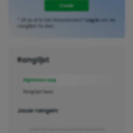
Creeër
* Zit je al in het klassement?
Log in
om de
ranglijst te zien.
Ranglijst
Algemene rang
Ranglijst fases
Jouw rangen:
Je doet niet mee aan aanvullende klassementen